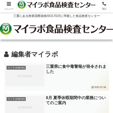
メニュー
電話
三重にある検査国際規格ISO17025に準拠した食品検査センター
編集者マイラボ
三重県に食中毒警報が発令されま
マイラボNEWS
した
2025.07.08
8月 夏季休暇期間中の業務につい
マイラボNEWS
てのご案内