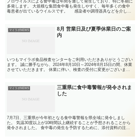
ノロウイルスによる食中毒は年間を通して発生しており、特に冬期に
多発します。 大規模な集団食中毒も発生しやすく、毎年多くの食中
毒患者が出ているウイルスです。 感染者や調理器具などを介して
汚染した食品を喫食することにより...
8月 営業日及び夏季休業日のご案
マイラボNEWS
内
いつもマイラボ食品検査センターをご利用いただきありがとうござい
ます。 誠に勝手ながら、2024年8月10日～2024年8月15日の間、休業
させていただきます。 休業に伴い、検査の受付に変更がございます
ので、 下記の詳細PDFにて、ご確認お願い致します。
三重県に食中毒警報が発令されま
マイラボNEWS
した
7月7日、三重県が今年初となる食中毒警報を県全域に発令しまし
た。 気温30度以上が10時間以上継続することが予想されることから
発令されました。 食中毒の発生を予防するために、添付資料の注意
事項を参考にしてください。