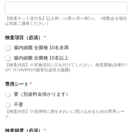
【検査キット送付先】記入例：○○県○○市○○町○○。（複数ある場合
は別途ご連絡ください）
検査項目（必須）
*
腸内細菌 全菌種 10名未満
腸内細菌 全菌種 10名以上
【検査内容】※実施項目に☑を付けてください。検査菌種(赤痢/ﾁﾌ
ｽ/ﾊﾟﾗﾁﾌｽA/ｻﾙﾓﾈﾗ/腸管出血性大腸菌)
専用シート
*
要（別途料金掛かります）
不要
【検査内容】※採便時に便をきれいに受け止めるための専用シー
ト
検査頻度（必須）
*