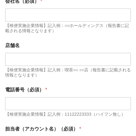
会社名（必須）
*
【検便実施企業情報】記入例：○○ホールディングス（報告書に記
載される情報となります）
店舗名
【検便実施企業情報】記入例：喫茶○○ ○○店（報告書に記載される
情報となります）
*
電話番号（必須）
*
会
社
名
（
必
【検便実施企業情報】記入例：11122223333（ハイフン無し）
須
）
担当者（アカウント名）（必須）
*
*