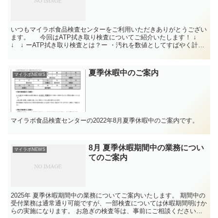
いつもマイラボ食品検査センターをご利用いただきありがとうござい
ます。 今回はATP拭き取り検査についてご紹介いたします！ ↓
↓ ↓ ーATP拭き取り検査とは？ー ・汚れを数値としてすばやく計測
できる方法。 ・手指や調理器具の洗浄効果の確認に使用される。
ATP拭き取り検査を、衛生管理の一部に取り入れてみませんか？ 無
料体験も実施しておりますので、この機会にぜひお試しください！
夏季休暇中のご案内
マイラボNEWS
さらに弊社では、ATP拭き取り検査だけでは分からない、実際の
菌数や食中毒菌の有無まで検査できます。 ぜひご活用ください！
マイラボ食品検査センターの2022年8月夏季休暇中のご案内です。
8月 夏季休暇期間中の業務につい
マイラボNEWS
てのご案内
2025年 夏季休暇期間中の業務についてご案内いたします。 期間中の
受付業務は通常通り可能ですが、一部検査については休暇期間明けか
らの実施になります。 お急ぎの検査等は、事前にご相談ください。