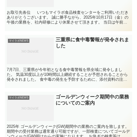
お取引先各位 いつもマイラボ食品検査センターをご利用いただき
ありがとうございます。 誠に勝手ながら、2025年10月17日（金）の
午後の業務を、社内研修により休業させて頂きます。 当日は午前中
のみの業...
三重県に食中毒警報が発令されま
マイラボNEWS
した
7月7日、三重県が今年初となる食中毒警報を県全域に発令しまし
た。 気温30度以上が10時間以上継続することが予想されることから
発令されました。 食中毒の発生を予防するために、添付資料の注意
事項を参考にしてください。
ゴールデンウィーク期間中の業務
マイラボNEWS
についてのご案内
2025年 ゴールデンウィーク(GW)期間中の業務のご案内を致します。
期間中の受付業務は通常通り可能ですが、一部検査についてゴールデ
ンウィーク(GW)明けからの実施になります。 お急ぎの検査等は、事